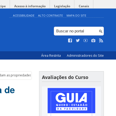
cipe
Acesso à informação
Legislação
Canais
ACESSIBILIDADE
ALTO CONTRASTE
MAPA DO SITE
Área Restrita
Administradores do Site
dam as propriedades de sistemas líquidos.
Avaliações do Curso
a de