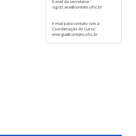
E-mail da secretaria:
sig.cts.ara@contato.ufsc.br
E-mail para contato com a
Coordenação do Curso:
energia@contato.ufsc.br