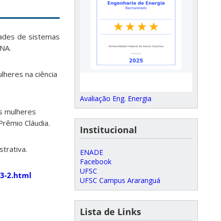
dades de sistemas
DNA.
lheres na ciência
Avaliação Eng. Energia
is mulheres
Prêmio Cláudia.
Institucional
trativa.
ENADE
Facebook
UFSC
3-2.html
UFSC Campus Araranguá
Lista de Links