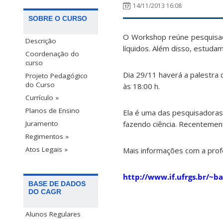
14/11/2013 16:08
SOBRE O CURSO
O Workshop reúne pesquisad
Descrição
líquidos. Além disso, estud
Coordenação do
curso
Dia 29/11 haverá a palestra 
Projeto Pedagógico
do Curso
às 18:00 h.
Currículo »
Planos de Ensino
Ela é uma das pesquisadoras 
fazendo ciência. Recentement
Juramento
Regimentos »
Atos Legais »
Mais informações com a profes
http://www.if.ufrgs.br/
BASE DE DADOS
DO CAGR
Alunos Regulares