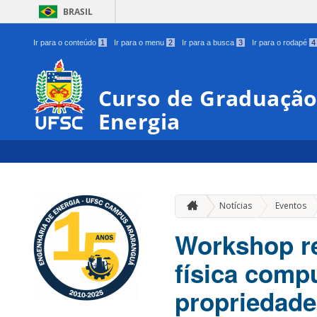
BRASIL
Ir para o conteúdo
1
Ir para o menu
2
Ir para a busca
3
Ir para o rodapé
4
Curso de Graduação
Energia
»
Notícias
Eventos
Workshop re
física comp
propriedade