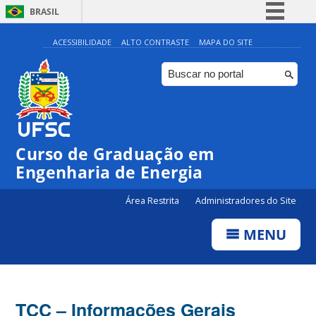
BRASIL
Simplifique!
ACESSIBILIDADE
ALTO CONTRASTE
MAPA DO SITE
Comunica BR
Participe
Acesso à informação
Legislação
Curso de Graduação em
Canais
Engenharia de Energia
Área Restrita
Administradores do Site
MENU
TCC – Informações Gerais