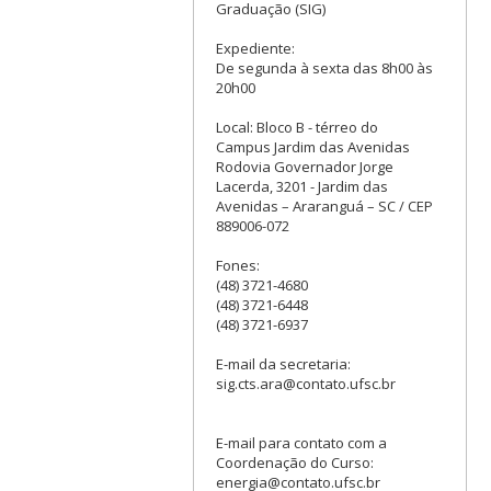
Graduação (SIG)
Expediente:
De segunda à sexta das 8h00 às
20h00
Local: Bloco B - térreo do
Campus Jardim das Avenidas
Rodovia Governador Jorge
Lacerda, 3201 - Jardim das
Avenidas – Araranguá – SC / CEP
889006-072
Fones:
(48) 3721-4680
(48) 3721-6448
(48) 3721-6937
E-mail da secretaria:
sig.cts.ara@contato.ufsc.br
E-mail para contato com a
Coordenação do Curso:
energia@contato.ufsc.br