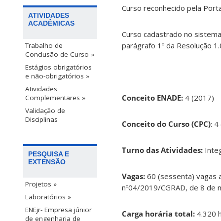
Curso reconhecido pela Porta
ATIVIDADES
ACADÊMICAS
Curso cadastrado no sistema 
parágrafo 1º da Resolução 1
Trabalho de
Conclusão de Curso »
Estágios obrigatórios
e não-obrigatórios »
Atividades
Conceito ENADE:
4 (2017)
Complementares »
Validação de
Disciplinas
Conceito do Curso (CPC)
: 4
Turno das Atividades:
Integ
PESQUISA E
EXTENSÃO
Vagas:
60 (sessenta) vagas a
Projetos »
nº04/2019/CGRAD, de 8 de 
Laboratórios »
ENEjr- Empresa júnior
Carga horária total:
4.320 h
de engenharia de