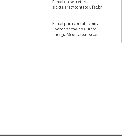
E-mail da secretaria:
sig.cts.ara@contato.ufsc.br
E-mail para contato com a
Coordenação do Curso:
energia@contato.ufsc.br