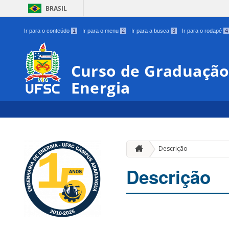
BRASIL
Ir para o conteúdo
1
Ir para o menu
2
Ir para a busca
3
Ir para o rodapé
4
Curso de Graduação
Energia
Descrição
Descrição