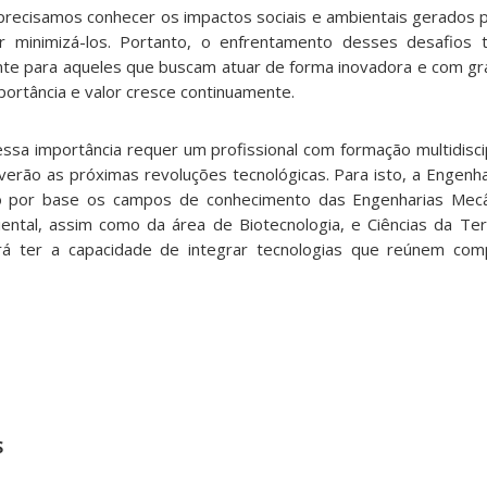
, precisamos conhecer os impactos sociais e ambientais gerados 
r minimizá-los. Portanto, o enfrentamento desses desafios 
nte para aqueles que buscam atuar de forma inovadora e com g
portância e valor cresce continuamente.
importância requer um profissional com formação multidiscipl
ão as próximas revoluções tecnológicas. Para isto, a Engenha
o por base os campos de conhecimento das Engenharias Mecâni
iental, assim como da área de Biotecnologia, e Ciências da Terr
á ter a capacidade de integrar tecnologias que reúnem co
S