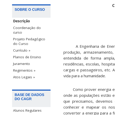
C
SOBRE O CURSO
Descrição
Coordenação do
curso
Projeto Pedagógico
do Curso
A Engenharia de Energia é
Currículo »
produção, armazenamento, 
Planos de Ensino
entendida de forma ampla
residências, escolas, hospi
Juramento
cargas e passageiros, etc.
Regimentos »
vida para a humanidade.
Atos Legais »
Como prover energia em uma
onde as populações estão e
BASE DE DADOS
DO CAGR
que precisamos, devemos c
conhecer e mapear os noss
Alunos Regulares
converter a energia para a f