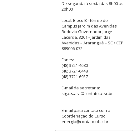
De segunda à sexta das 8h00 às
20h00
Local: Bloco B - térreo do
Campus Jardim das Avenidas
Rodovia Governador Jorge
Lacerda, 3201 - Jardim das
Avenidas – Araranguá – SC / CEP
889006-072
Fones:
(48) 3721-4680
(48) 3721-6448
(48) 3721-6937
E-mail da secretaria:
sig.cts.ara@contato.ufsc.br
E-mail para contato com a
Coordenação do Curso:
energia@contato.ufsc.br