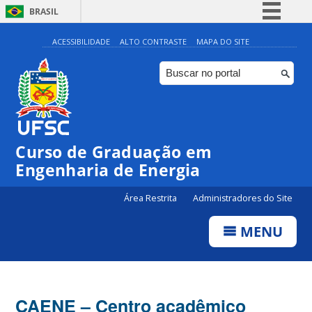
BRASIL
Simplifique!
ACESSIBILIDADE
ALTO CONTRASTE
MAPA DO SITE
Comunica BR
Participe
Acesso à informação
Legislação
Curso de Graduação em
Canais
Engenharia de Energia
Área Restrita
Administradores do Site
MENU
CAENE – Centro acadêmico